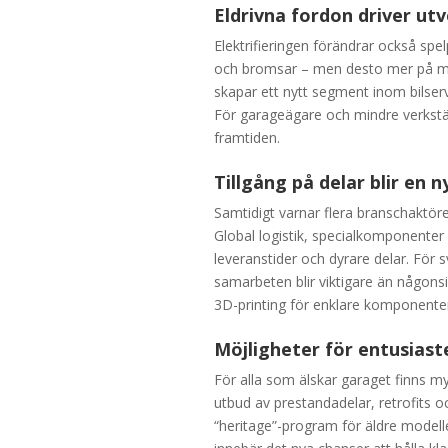
Eldrivna fordon driver ut
Elektrifieringen förändrar också spel
och bromsar – men desto mer på mj
skapar ett nytt segment inom bilserv
För garageägare och mindre verkstäd
framtiden.
Tillgång på delar blir en 
Samtidigt varnar flera branschaktörer 
Global logistik, specialkomponenter
leveranstider och dyrare delar. För 
samarbeten blir viktigare än någons
3D-printing för enklare komponenter
Möjligheter för entusiast
För alla som älskar garaget finns m
utbud av prestandadelar, retrofits oc
“heritage”-program för äldre modell