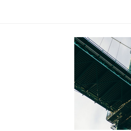
i Sverige –
 och delar