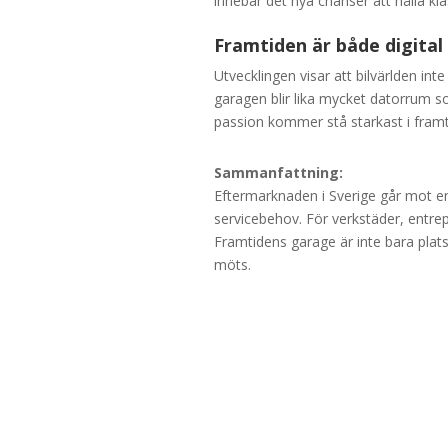
innebär det nya chanser att hålla kla
Framtiden är både digita
Utvecklingen visar att bilvärlden inte 
garagen blir lika mycket datorrum 
passion kommer stå starkast i fram
Sammanfattning:
Eftermarknaden i Sverige går mot en 
servicebehov. För verkstäder, entrep
Framtidens garage är inte bara plats
möts.