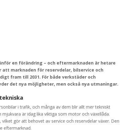
inför en förändring – och eftermarknaden är hetare
r att marknaden för reservdelar, bilservice och
igt fram till 2031. För både verkstäder och
der det nya möjligheter, men också nya utmaningar.
 tekniska
onbilar i trafik, och många av dem blir allt mer tekniskt
h mjukvara är idag lika viktiga som motor och växellåda.
, vilket gör att behovet av service och reservdelar växer. Den
e eftermarknad.