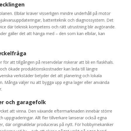
vecklingen
planen. Elbilar kräver visserligen mindre underhåll på motor
ukvaruuppdateringar, batteriteknik och diagnossystem. Det
ice där teknisk kompetens och rätt utrustning blir avgörande.
er gäller det att hänga med – den som kan elbilar, kan
nyckelfråga
för att tillgången på reservdelar riskerar att bli en flaskhals.
 och ökade produktionskostnader kan leda till längre
svenska verkstäder betyder det att planering och lokala
in. Många väljer nu att bygga upp egna lager eller använda
.
er och garagefolk
ycket att vinna. Den växande eftermarknaden innebär större
h uppgraderingar. Allt fler tillverkare lanserar också egna
er, där originaldelar produceras på nytt. För hobbymekaniker