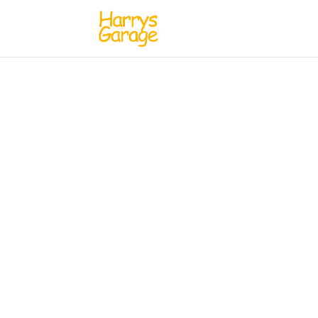
Eftermarknaden växer 
prognos för bilservice
fram till 2031
oktober 23, 2025